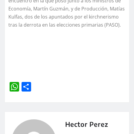
encuentro en la que posó junto a los ministros de
Economía, Martín Guzmán, y de Producción, Matías
Kulfas, dos de los apuntados por el kirchnerismo
tras la derrota en las elecciones primarias (PASO).
W
C
h
o
at
m
s
p
A
a
Hector Perez