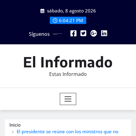
Saltar
sábado, 8 agosto 2026
al
contenido
6:04:22 PM
Síguenos
El Informado
Estas Informado
Inicio
El presidente se reúne con los ministros que no