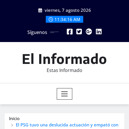
Saltar
viernes, 7 agosto 2026
al
contenido
11:34:18 AM
Síguenos
El Informado
Estas Informado
Inicio
El PSG tuvo una deslucida actuación y empató con