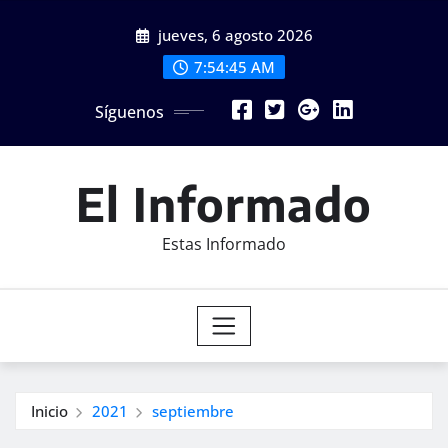
Saltar
jueves, 6 agosto 2026
al
contenido
7:54:47 AM
Síguenos
El Informado
Estas Informado
Inicio
2021
septiembre