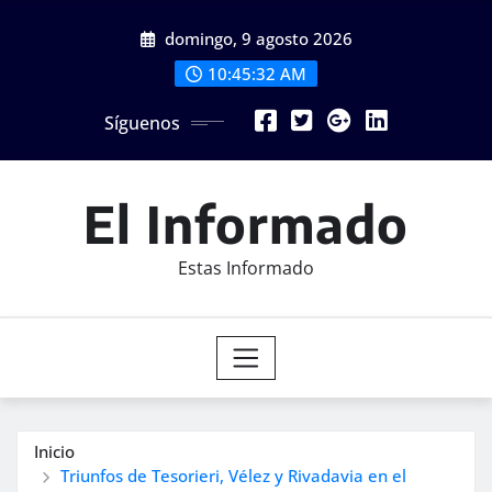
Saltar
domingo, 9 agosto 2026
al
contenido
10:45:33 AM
Síguenos
El Informado
Estas Informado
Inicio
Triunfos de Tesorieri, Vélez y Rivadavia en el