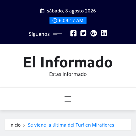
Saltar
sábado, 8 agosto 2026
al
contenido
6:09:19 AM
Síguenos
El Informado
Estas Informado
Inicio
Se viene la última del Turf en Miraflores