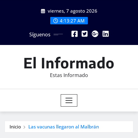
Saltar
viernes, 7 agosto 2026
al
contenido
4:13:28 AM
Síguenos
El Informado
Estas Informado
Inicio
Las vacunas llegaron al Malbrán