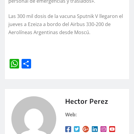
personal de emergencias y traslados».
Las 300 mil dosis de la vacuna Sputnik V llegaron el
jueves a Ezeiza a bordo del Airbus 330-200 de
Aerolíneas Argentinas desde Moscú.
W
C
h
o
at
m
s
p
A
a
Hector Perez
p
rt
Web:
p
ir