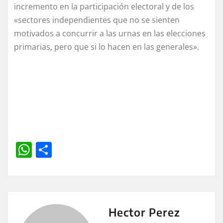
incremento en la participación electoral y de los
«sectores independientes que no se sienten
motivados a concurrir a las urnas en las elecciones
primarias, pero que si lo hacen en las generales».
W
C
h
o
at
m
s
p
A
a
Hector Perez