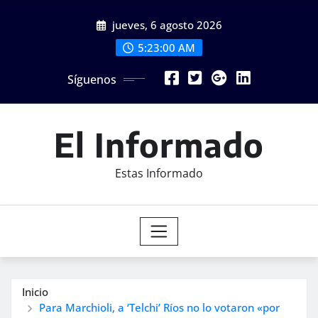
Saltar
jueves, 6 agosto 2026
al
contenido
5:23:02 AM
Síguenos
El Informado
Estas Informado
Inicio
Para Marchioli, a ‘Telchi’ Ríos no lo votaron «por