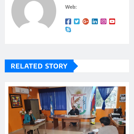
p
rt
Web:
p
ir
RELATED STORY