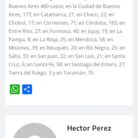
Buenos Aires 480 casos; en la Ciudad de Buenos
Aires, 177; en Catamarca, 27; en Chaco, 22; en
Chubut, 17; en Corrientes, 71; en Córdoba, 183; en
Entre Ríos, 27; en Formosa, 40; en Jujuy, 19; en La
Pampa, 8; en La Rioja, 25; en Mendoza, 58; en
Misiones, 39; en Neuquén, 20; en Río Negro, 25; en
Salta, 33; en San Juan, 32; en San Luis, 21; en Santa
Cruz, 6; en Santa Fe, 58; en Santiago del Estero, 27;
Tierra del Fuego, 3 y en Tucumán, 70.
W
C
h
o
at
m
s
p
A
a
Hector Perez