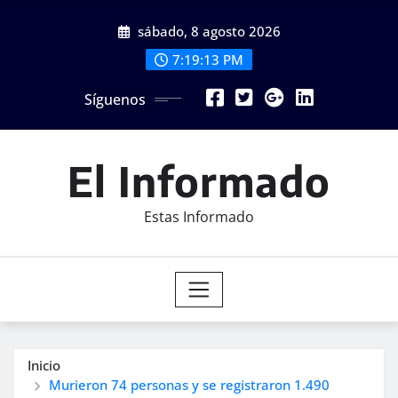
Saltar
sábado, 8 agosto 2026
al
contenido
7:19:15 PM
Síguenos
El Informado
Estas Informado
Inicio
Murieron 74 personas y se registraron 1.490