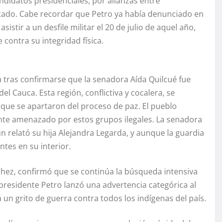
andidatos presidenciales, por alianzas entre
stado. Cabe recordar que Petro ya había denunciado en
istir a un desfile militar el 20 de julio de aquel año,
ontra su integridad física.
ica tras confirmarse que la senadora Aída Quilcué fue
l Cauca. Esta región, conflictiva y cocalera, se
C que se apartaron del proceso de paz. El pueblo
ente amenazado por estos grupos ilegales. La senadora
n relató su hija Alejandra Legarda, y aunque la guardia
ntes en su interior.
chez, confirmó que se continúa la búsqueda intensiva
l presidente Petro lanzó una advertencia categórica al
á un grito de guerra contra todos los indígenas del país.