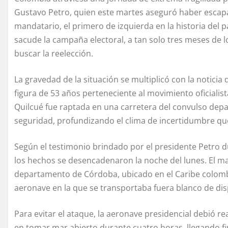
Gustavo Petro, quien este martes aseguró haber escapa
mandatario, el primero de izquierda en la historia del p
sacude la campaña electoral, a tan solo tres meses de l
buscar la reelección.
La gravedad de la situación se multiplicó con la noticia
figura de 53 años perteneciente al movimiento oficialist
Quilcué fue raptada en una carretera del convulso de
seguridad, profundizando el clima de incertidumbre que
Según el testimonio brindado por el presidente Petro d
los hechos se desencadenaron la noche del lunes. El ma
departamento de Córdoba, ubicado en el Caribe colombi
aeronave en la que se transportaba fuera blanco de dis
Para evitar el ataque, la aeronave presidencial debió re
en tomar mar abierto durante cuatro horas, llegando fin