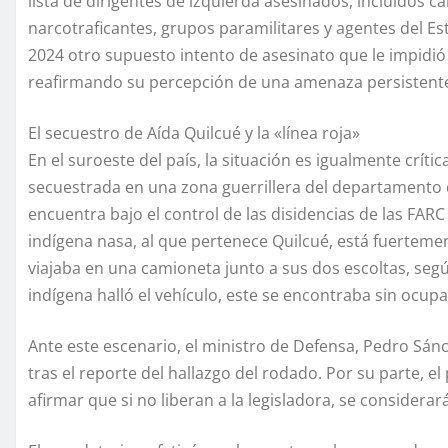
lista de dirigentes de izquierda asesinados, incluidos c
narcotraficantes, grupos paramilitares y agentes del E
2024 otro supuesto intento de asesinato que le impidió as
reafirmando su percepción de una amenaza persistente c
El secuestro de Aída Quilcué y la «línea roja»
En el suroeste del país, la situación es igualmente crít
secuestrada en una zona guerrillera del departamento de
encuentra bajo el control de las disidencias de las FAR
indígena nasa, al que pertenece Quilcué, está fuertem
viajaba en una camioneta junto a sus dos escoltas, segú
indígena halló el vehículo, este se encontraba sin ocupa
Ante este escenario, el ministro de Defensa, Pedro Sán
tras el reporte del hallazgo del rodado. Por su parte, e
afirmar que si no liberan a la legisladora, se considerar