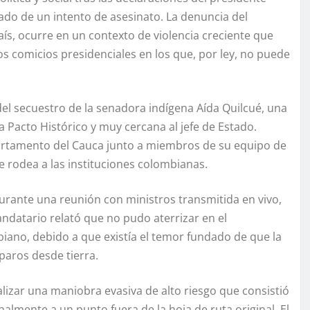
do de un intento de asesinato. La denuncia del
aís, ocurre en un contexto de violencia creciente que
os comicios presidenciales en los que, por ley, no puede
 del secuestro de la senadora indígena Aída Quilcué, una
a Pacto Histórico y muy cercana al jefe de Estado.
partamento del Cauca junto a miembros de su equipo de
 rodea a las instituciones colombianas.
urante una reunión con ministros transmitida en vivo,
ndatario relató que no pudo aterrizar en el
ano, debido a que existía el temor fundado de que la
paros desde tierra.
alizar una maniobra evasiva de alto riesgo que consistió
almente a un punto fuera de la hoja de ruta original. El