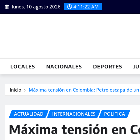
Saltar
lunes, 10 agosto 2026
4:11:23 AM
al
contenido
LOCALES
NACIONALES
DEPORTES
JU
Inicio
Máxima tensión en Colombia: Petro escapa de un a
ACTUALIDAD
INTERNACIONALES
POLITICA
Máxima tensión en C