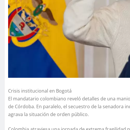
Crisis institucional en Bogotá
El mandatario colombiano reveló detalles de una manio
de Córdoba. En paralelo, el secuestro de la senadora 
agrava la situación de orden público.
Colombia atraviesa una jornada de extrema fragilidad pol