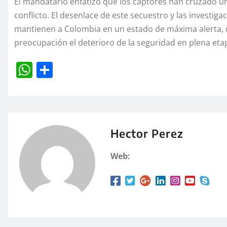
El mandatario enfatizó que los captores han cruzado un
conflicto. El desenlace de este secuestro y las investiga
mantienen a Colombia en un estado de máxima alerta, 
preocupación el deterioro de la seguridad en plena etap
W
C
h
o
at
m
s
p
A
a
Hector Perez
p
rt
Web:
p
ir