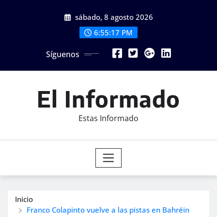
Saltar
sábado, 8 agosto 2026
al
contenido
6:55:18 PM
Síguenos
El Informado
Estas Informado
Inicio
Franco Colapinto vuelve a las pistas en Bahréin