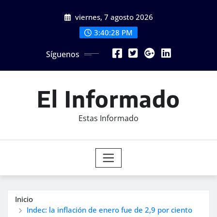
Saltar
viernes, 7 agosto 2026
al
contenido
3:40:30 PM
Síguenos
El Informado
Estas Informado
Inicio
Indec: la inflación de enero fue de 2,9 por ciento