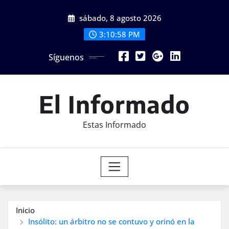
Saltar
sábado, 8 agosto 2026
al
contenido
3:11:00 PM
Síguenos
El Informado
Estas Informado
Inicio
Insólito: un árbitro no se contuvo y orinó en la