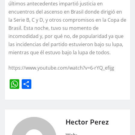
últimos antecedentes impartió justicia en
encuentros del ascenso en Brasil donde dirigió en
la Serie B, C y D, y otros compromisos en la Copa de
Brasil. Esta noche, tuvo su momento de
incomodidad y, por qué no, de popularidad ya que
las incidencias del partido estuvieron bajo su lupa,
mientras que él estuvo bajo la lupa de todos.
https://www.youtube.com/watch?v=6-rYQ_efijg
W
C
h
o
at
m
s
p
A
a
Hector Perez
p
rt