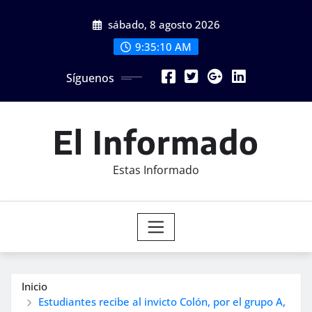
Saltar
sábado, 8 agosto 2026
al
contenido
9:35:12 AM
Síguenos
El Informado
Estas Informado
Inicio
Estudiantes recibe al invicto Colón, por el grupo A,