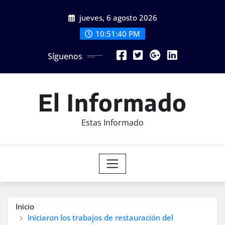
Saltar
jueves, 6 agosto 2026
al
contenido
10:51:42 PM
Síguenos
El Informado
Estas Informado
Inicio
Iniciaron los trabajos de restauración del