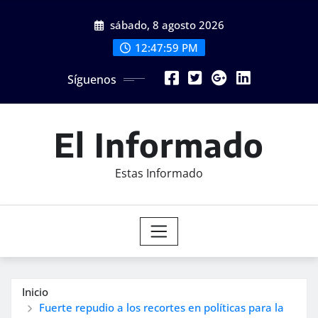
Saltar
sábado, 8 agosto 2026
al
contenido
12:48:00 PM
Síguenos
El Informado
Estas Informado
Inicio
Fuerte repudio a los recortes en políticas para la