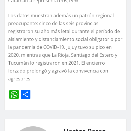
Catamarca representa el 6,15 %.
Los datos muestran además un patrón regional
preocupante: cinco de las seis provincias
registraron su año más letal durante el período de
aislamiento y distanciamiento social obligatorio por
la pandemia de COVID-19. Jujuy tuvo su pico en
2020, mientras que La Rioja, Santiago del Estero y
Tucumán lo registraron en 2021. El encierro
forzado prolongó y agravó la convivencia con
agresores.
W
C
h
o
at
m
s
p