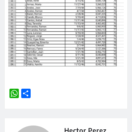
W
C
h
o
at
m
s
p
A
a
Hector Perez