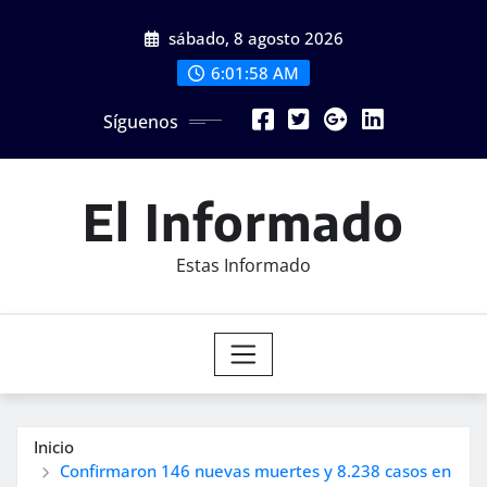
Saltar
sábado, 8 agosto 2026
al
contenido
6:02:00 AM
Síguenos
El Informado
Estas Informado
Inicio
Confirmaron 146 nuevas muertes y 8.238 casos en