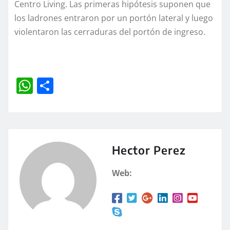
Centro Living. Las primeras hipótesis suponen que
los ladrones entraron por un portón lateral y luego
violentaron las cerraduras del portón de ingreso.
W
C
h
o
at
m
s
p
A
a
Hector Perez
p
rt
Web:
p
ir