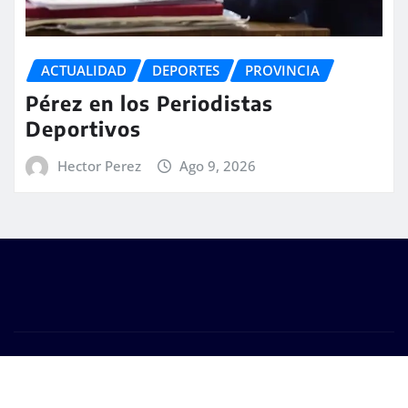
ACTUALIDAD
DEPORTES
PROVINCIA
Pérez en los Periodistas
Deportivos
Hector Perez
Ago 9, 2026
Copyright © 2026 | #DM Web & Host. "Todos los
derechos reservados"
|
Seattle News
de
ThemeArile