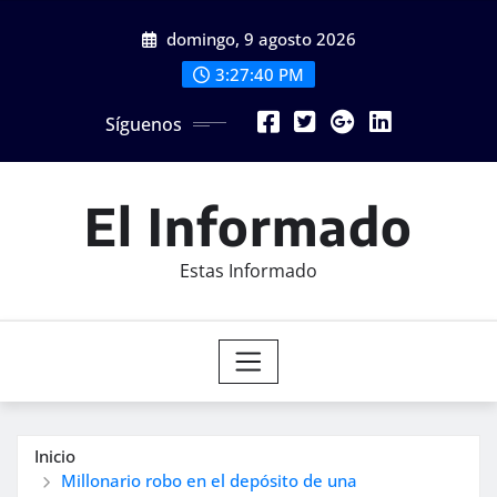
Saltar
domingo, 9 agosto 2026
al
contenido
3:27:42 PM
Síguenos
El Informado
Estas Informado
Inicio
Millonario robo en el depósito de una