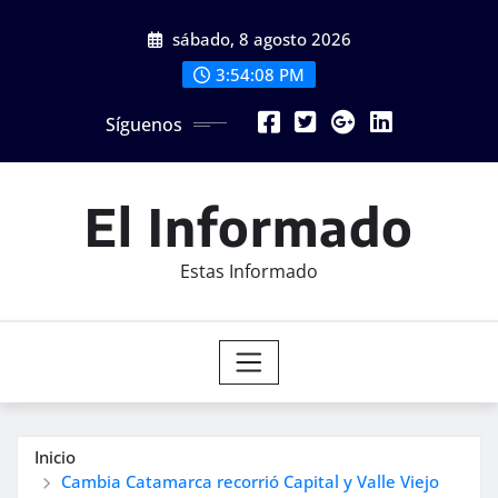
Saltar
sábado, 8 agosto 2026
al
contenido
3:54:09 PM
Síguenos
El Informado
Estas Informado
Inicio
Cambia Catamarca recorrió Capital y Valle Viejo