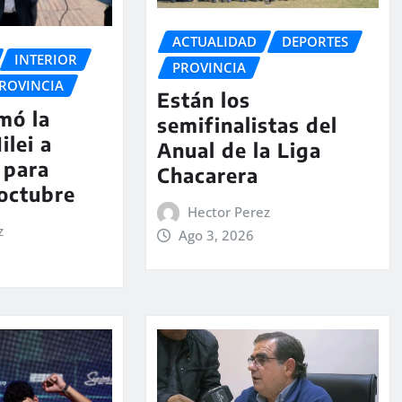
ACTUALIDAD
DEPORTES
INTERIOR
PROVINCIA
ROVINCIA
Están los
rmó la
semifinalistas del
ilei a
Anual de la Liga
 para
Chacarera
 octubre
Hector Perez
z
Ago 3, 2026