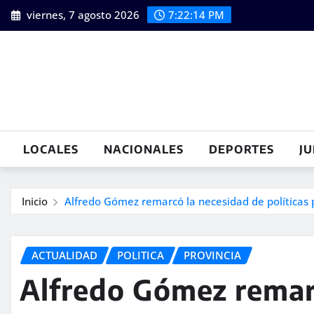
Saltar
viernes, 7 agosto 2026
7:22:15 PM
al
contenido
LOCALES
NACIONALES
DEPORTES
JU
Inicio
Alfredo Gómez remarcó la necesidad de políticas 
ACTUALIDAD
POLITICA
PROVINCIA
Alfredo Gómez remar