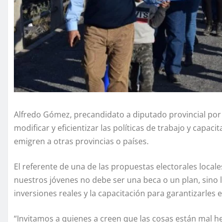
Alfredo Gómez, precandidato a diputado provincial por
modificar y eficientizar las políticas de trabajo y capa
emigren a otras provincias o países.
El referente de una de las propuestas electorales local
nuestros jóvenes no debe ser una beca o un plan, sino 
inversiones reales y la capacitación para garantizarles e
“Invitamos a quienes a creen que las cosas están mal he