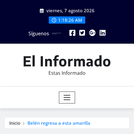
Saltar
viernes, 7 agosto 2026
al
contenido
1:18:28 AM
Síguenos
El Informado
Estas Informado
Inicio
Belén regresa a esta amarilla