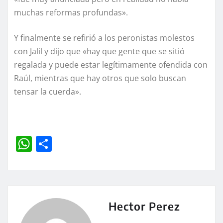
muchas reformas profundas».
Y finalmente se refirió a los peronistas molestos
con Jalil y dijo que «hay que gente que se sitió
regalada y puede estar legítimamente ofendida con
Raúl, mientras que hay otros que solo buscan
tensar la cuerda».
W
C
h
o
at
m
s
p
A
a
Hector Perez