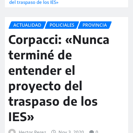
del traspaso de los IES»
ACTUALIDAD
POLICIALES
PROVINCIA
Corpacci: «Nunca
terminé de
entender el
proyecto del
traspaso de los
IES»
Hector Perez
Nov 3, 2020
0