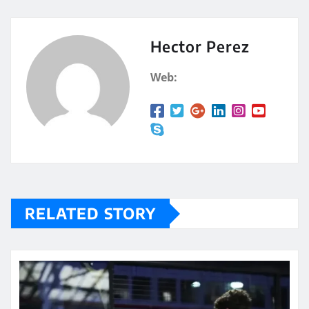
at
m
s
p
A
a
Hector Perez
p
rt
Web:
p
ir
RELATED STORY