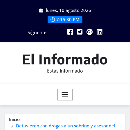
Saltar
lunes, 10 agosto 2026
al
contenido
7:15:32 PM
Síguenos
El Informado
Estas Informado
Inicio
Detuvieron con drogas a un sobrino y asesor del