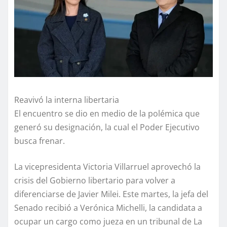
Reavivó la interna libertaria
El encuentro se dio en medio de la polémica que
generó su designación, la cual el Poder Ejecutivo
busca frenar.
La vicepresidenta Victoria Villarruel aprovechó la
crisis del Gobierno libertario para volver a
diferenciarse de Javier Milei. Este martes, la jefa del
Senado recibió a Verónica Michelli, la candidata a
ocupar un cargo como jueza en un tribunal de La