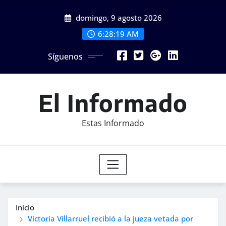
Saltar
domingo, 9 agosto 2026
al
contenido
6:28:21 AM
Síguenos
El Informado
Estas Informado
Inicio
Victoria Villarruel recibió a la jueza vetada por