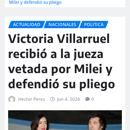
Milei y defendió su pliego
ACTUALIDAD
NACIONALES
POLITICA
Victoria Villarruel
recibió a la jueza
vetada por Milei y
defendió su pliego
Hector Perez
Jun 4, 2026
0