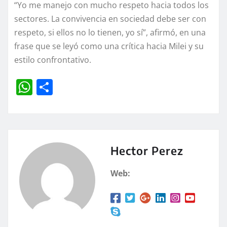
“Yo me manejo con mucho respeto hacia todos los
sectores. La convivencia en sociedad debe ser con
respeto, si ellos no lo tienen, yo sí”, afirmó, en una
frase que se leyó como una crítica hacia Milei y su
estilo confrontativo.
W
C
h
o
at
m
s
p
A
a
Hector Perez
p
rt
Web:
p
ir