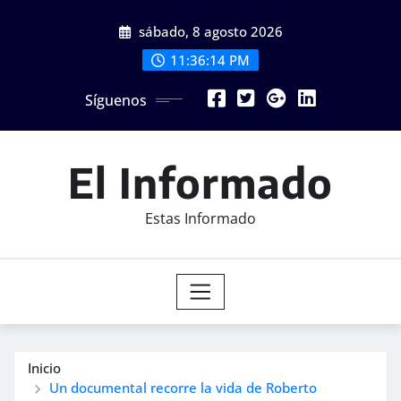
Saltar
sábado, 8 agosto 2026
al
contenido
11:36:16 PM
Síguenos
El Informado
Estas Informado
Inicio
Un documental recorre la vida de Roberto