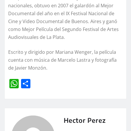
nacionales, obtuvo en 2007 el galardón al Mejor
Documental del año en el IX Festival Nacional de
Cine y Video Documental de Buenos. Aires y ganó
como Mejor Película del Segundo Festival de Artes
Audiovisuales de La Plata.
Escrito y dirigido por Mariana Wenger, la película
cuenta con música de Marcelo Lastra y fotografía
de Javier Monzón.
W
C
h
o
at
m
s
p
A
a
Hector Perez
p
rt