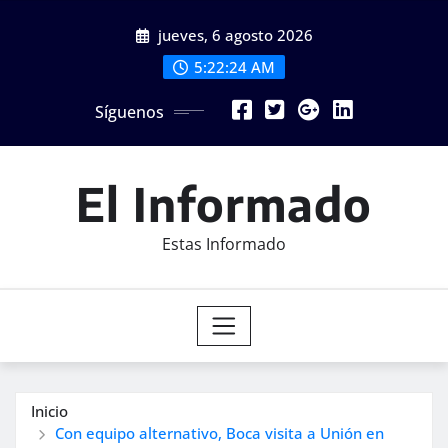
Saltar
jueves, 6 agosto 2026
al
contenido
5:22:26 AM
Síguenos
El Informado
Estas Informado
Inicio
Con equipo alternativo, Boca visita a Unión en