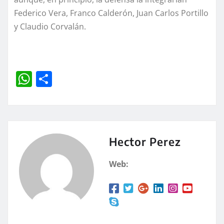
Federico Vera, Franco Calderón, Juan Carlos Portillo
y Claudio Corvalán.
W
C
h
o
at
m
s
p
A
a
Hector Perez
p
rt
Web:
p
ir