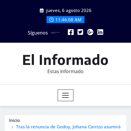
Saltar
jueves, 6 agosto 2026
al
contenido
11:46:09 AM
Síguenos
El Informado
Estas Informado
Inicio
Tras la renuncia de Godoy, Johana Carrizo asumirá