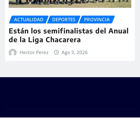
ACTUALIDAD
DEPORTES
PROVINCIA
Están los semifinalistas del Anual
de la Liga Chacarera
Hector Perez
Ago 3, 2026
Copyright © 2026 | #DM Web & Host. "Todos los
derechos reservados"
|
Seattle News
de
ThemeArile