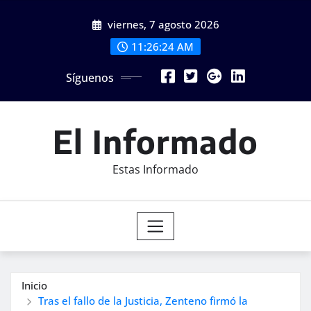
Saltar
viernes, 7 agosto 2026
al
contenido
11:26:26 AM
Síguenos
El Informado
Estas Informado
Inicio
Tras el fallo de la Justicia, Zenteno firmó la