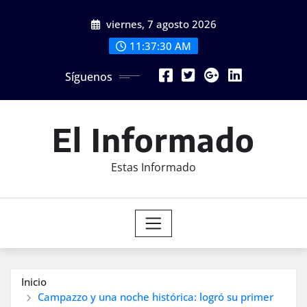
Saltar
viernes, 7 agosto 2026
al
contenido
11:37:32 AM
Síguenos
El Informado
Estas Informado
Inicio
Campazzo y una noche histórica: logró su primer