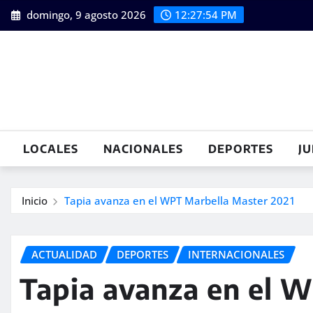
Saltar
domingo, 9 agosto 2026
12:27:56 PM
al
contenido
LOCALES
NACIONALES
DEPORTES
JU
Inicio
Tapia avanza en el WPT Marbella Master 2021
ACTUALIDAD
DEPORTES
INTERNACIONALES
Tapia avanza en el 