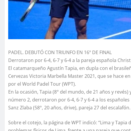
PADEL. DEBUTÓ CON TRIUNFO EN 16º DE FINAL
Derrotaron por 6-4, 6-7 y 6-4 a la pareja española Chris
El catamarqueño Agustín Tapia, en dupla con el brasileño
Cervezas Victoria Marbella Master 2021, que se hace en
por el World Padel Tour (WPT).
En la ocasión, Tapia (8° del mundo, de 21 años y revés) y
número 2, derrotaron por 6-4, 6-7 y 6-4 a los españoles 
Sanz Zlaba (58°, 20 años, drive), pareja 27 del escalafón.
Sobre el cotejo, la página de WPT indicó: “Lima y Tapia
problemas físicos de Lima, frente a una pareja que con