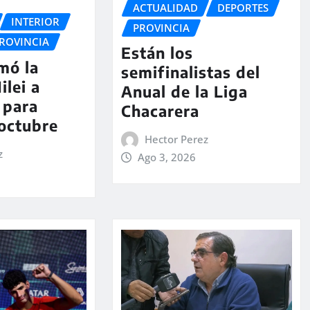
ACTUALIDAD
DEPORTES
INTERIOR
PROVINCIA
ROVINCIA
Están los
rmó la
semifinalistas del
ilei a
Anual de la Liga
 para
Chacarera
 octubre
Hector Perez
z
Ago 3, 2026