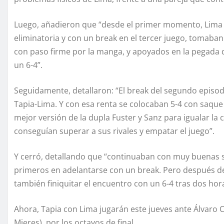
Luego, añadieron que “desde el primer momento, Lima y
eliminatoria y con un break en el tercer juego, tomab
con paso firme por la manga, y apoyados en la pegada d
un 6-4”.
Seguidamente, detallaron: “El break del segundo episodi
Tapia-Lima. Y con esa renta se colocaban 5-4 con saque 
mejor versión de la dupla Fuster y Sanz para igualar la c
conseguían superar a sus rivales y empatar el juego”.
Y cerró, detallando que “continuaban con muy buenas se
primeros en adelantarse con un break. Pero después de
también finiquitar el encuentro con un 6-4 tras dos hora
Ahora, Tapia con Lima jugarán este jueves ante Álvaro 
Mieres), por los octavos de final.