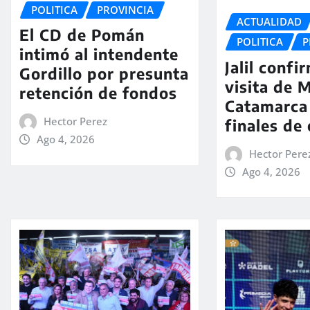
POLITICA
PROVINCIA
ACTUALIDAD
El CD de Pomán
POLITICA
P
intimó al intendente
Jalil confi
Gordillo por presunta
visita de M
retención de fondos
Catamarca
Hector Perez
finales de
Ago 4, 2026
Hector Pere
Ago 4, 2026