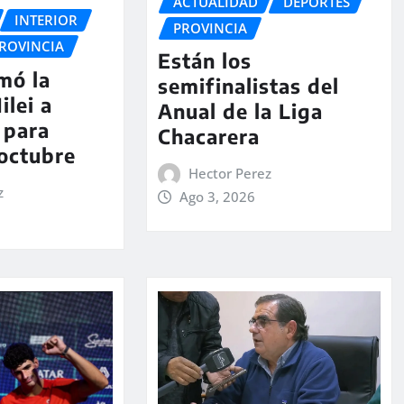
ACTUALIDAD
DEPORTES
INTERIOR
PROVINCIA
ROVINCIA
Están los
rmó la
semifinalistas del
ilei a
Anual de la Liga
 para
Chacarera
 octubre
Hector Perez
z
Ago 3, 2026