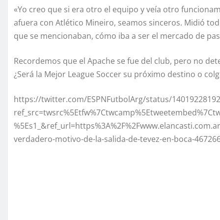
«Yo creo que si era otro el equipo y veía otro funcion
afuera con Atlético Mineiro, seamos sinceros. Midió to
que se mencionaban, cómo iba a ser el mercado de pas
Recordemos que el Apache se fue del club, pero no deter
¿Será la Mejor League Soccer su próximo destino o colg
https://twitter.com/ESPNFutbolArg/status/1401922819
ref_src=twsrc%5Etfw%7Ctwcamp%5Etweetembed%7Ct
%5Es1_&ref_url=https%3A%2F%2Fwww.elancasti.com.a
verdadero-motivo-de-la-salida-de-tevez-en-boca-46726