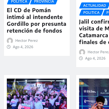
POLITICA
PROVINCIA
ACTUALIDAD
El CD de Pomán
POLITICA
P
intimó al intendente
Jalil confi
Gordillo por presunta
visita de M
retención de fondos
Catamarca
Hector Perez
finales de
Ago 4, 2026
Hector Pere
Ago 4, 2026