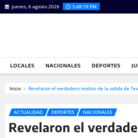
Saltar
jueves, 6 agosto 2026
3:48:20 PM
al
contenido
LOCALES
NACIONALES
DEPORTES
JU
Inicio
Revelaron el verdadero motivo de la salida de Te
ACTUALIDAD
DEPORTES
NACIONALES
Revelaron el verdade