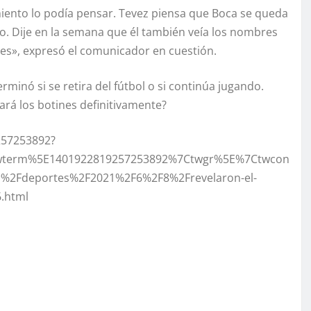
amiento lo podía pensar. Tevez piensa que Boca se queda
do. Dije en la semana que él también veía los nombres
es», expresó el comunicador en cuestión.
minó si se retira del fútbol o si continúa jugando.
ará los botines definitivamente?
257253892?
wterm%5E1401922819257253892%7Ctwgr%5E%7Ctwcon
r%2Fdeportes%2F2021%2F6%2F8%2Frevelaron-el-
6.html