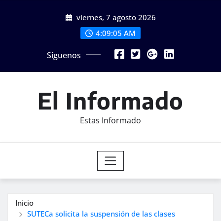
Saltar
viernes, 7 agosto 2026
al
contenido
4:09:07 AM
Síguenos
El Informado
Estas Informado
Inicio
SUTECa solicita la suspensión de las clases