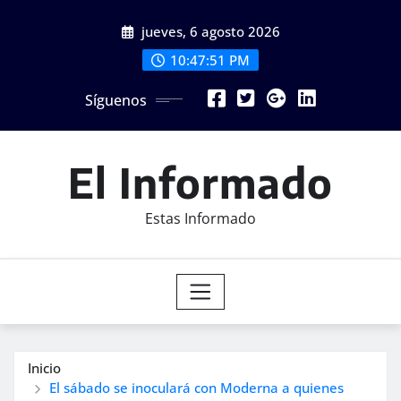
Saltar
jueves, 6 agosto 2026
al
contenido
10:47:53 PM
Síguenos
El Informado
Estas Informado
Inicio
El sábado se inoculará con Moderna a quienes