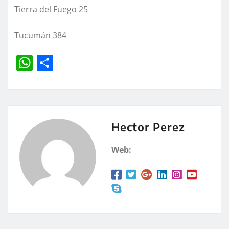
Tierra del Fuego 25
Tucumán 384
W
C
h
o
at
m
s
p
A
a
Hector Perez
p
rt
Web:
p
ir