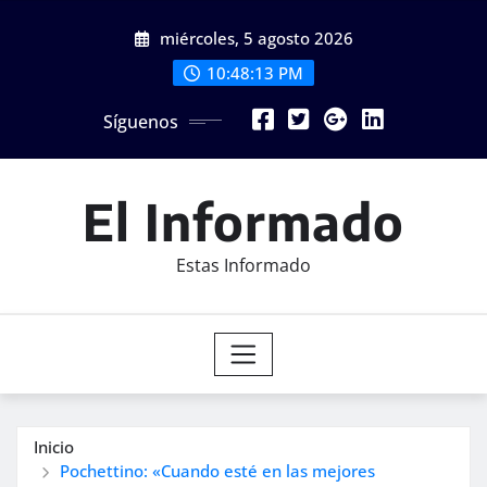
Saltar
miércoles, 5 agosto 2026
al
contenido
10:48:15 PM
Síguenos
El Informado
Estas Informado
Inicio
Pochettino: «Cuando esté en las mejores