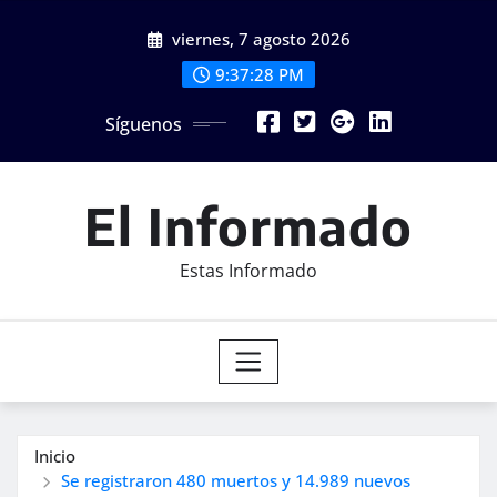
Saltar
viernes, 7 agosto 2026
al
contenido
9:37:29 PM
Síguenos
El Informado
Estas Informado
Inicio
Se registraron 480 muertos y 14.989 nuevos