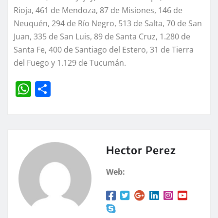
Rioja, 461 de Mendoza, 87 de Misiones, 146 de
Neuquén, 294 de Río Negro, 513 de Salta, 70 de San
Juan, 335 de San Luis, 89 de Santa Cruz, 1.280 de
Santa Fe, 400 de Santiago del Estero, 31 de Tierra
del Fuego y 1.129 de Tucumán.
W
C
h
o
at
m
s
p
A
a
Hector Perez
p
rt
Web:
p
ir