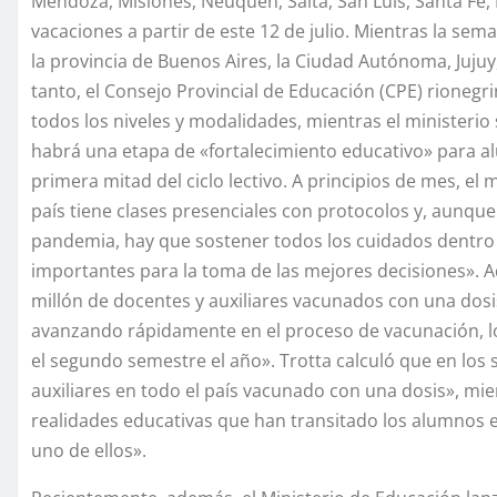
Mendoza, Misiones, Neuquén, Salta, San Luis, Santa Fe
vacaciones a partir de este 12 de julio. Mientras la sem
la provincia de Buenos Aires, la Ciudad Autónoma, Jujuy,
tanto, el Consejo Provincial de Educación (CPE) rionegri
todos los niveles y modalidades, mientras el ministerio 
habrá una etapa de «fortalecimiento educativo» para a
primera mitad del ciclo lectivo. A principios de mes, el 
país tiene clases presenciales con protocolos y, aunque
pandemia, hay que sostener todos los cuidados dentro 
importantes para la toma de las mejores decisiones».
millón de docentes y auxiliares vacunados con una dosis
avanzando rápidamente en el proceso de vacunación, lo
el segundo semestre el año». Trotta calculó que en los
auxiliares en todo el país vacunado con una dosis», mie
realidades educativas que han transitado los alumnos 
uno de ellos».