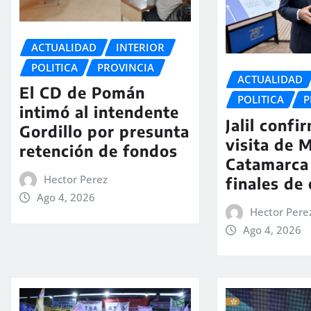
ACTUALIDAD
INTERIOR
POLITICA
PROVINCIA
ACTUALIDAD
El CD de Pomán
POLITICA
P
intimó al intendente
Jalil confi
Gordillo por presunta
visita de M
retención de fondos
Catamarca
Hector Perez
finales de
Ago 4, 2026
Hector Pere
Ago 4, 2026