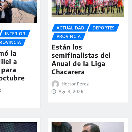
ACTUALIDAD
DEPORTES
INTERIOR
PROVINCIA
ROVINCIA
Están los
rmó la
semifinalistas del
ilei a
Anual de la Liga
 para
Chacarera
 octubre
Hector Perez
z
Ago 3, 2026