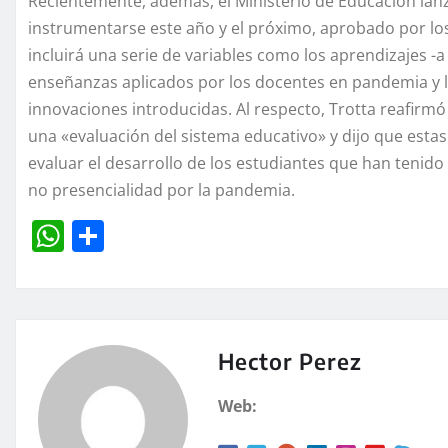
Recientemente, además, el Ministerio de Educación lanz
instrumentarse este año y el próximo, aprobado por los 
incluirá una serie de variables como los aprendizajes -a
enseñanzas aplicados por los docentes en pandemia y la
innovaciones introducidas. Al respecto, Trotta reafirmó
una «evaluación del sistema educativo» y dijo que esta
evaluar el desarrollo de los estudiantes que han tenid
no presencialidad por la pandemia.
W
C
h
o
at
m
s
p
A
a
Hector Perez
p
rt
Web:
p
ir