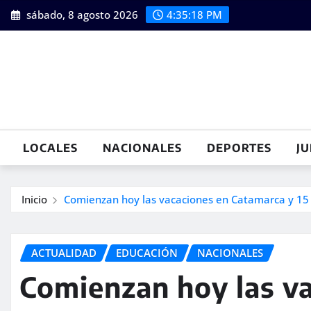
Saltar
sábado, 8 agosto 2026
4:35:19 PM
al
contenido
LOCALES
NACIONALES
DEPORTES
JU
Inicio
Comienzan hoy las vacaciones en Catamarca y 15 
ACTUALIDAD
EDUCACIÓN
NACIONALES
Comienzan hoy las v