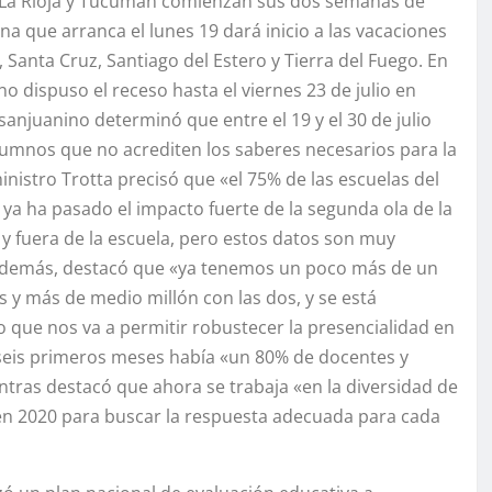
, La Rioja y Tucumán comienzan sus dos semanas de
ana que arranca el lunes 19 dará inicio a las vacaciones
 Santa Cruz, Santiago del Estero y Tierra del Fuego. En
no dispuso el receso hasta el viernes 23 de julio en
sanjuanino determinó que entre el 19 y el 30 de julio
lumnos que no acrediten los saberes necesarios para la
ministro Trotta precisó que «el 75% de las escuelas del
 ya ha pasado el impacto fuerte de la segunda ola de la
y fuera de la escuela, pero estos datos son muy
 Además, destacó que «ya tenemos un poco más de un
 y más de medio millón con las dos, y se está
 que nos va a permitir robustecer la presencialidad en
 seis primeros meses había «un 80% de docentes y
ntras destacó que ahora se trabaja «en la diversidad de
en 2020 para buscar la respuesta adecuada para cada