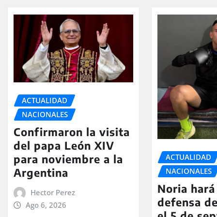
ACTUALIDAD
NACIONALES
Confirmaron la visita
del papa León XIV
ACTUALIDAD
para noviembre a la
Argentina
NACIONALES
Noria hará 
Hector Perez
defensa de
Ago 6, 2026
el 5 de se