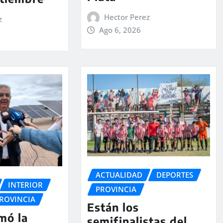
Hector Perez
z
Ago 6, 2026
ACTUALIDAD
DEPORTES
INTERIOR
PROVINCIA
ROVINCIA
Están los
rmó la
semifinalistas del