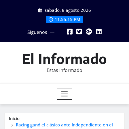
Saltar
sábado, 8 agosto 2026
al
contenido
11:55:17 PM
Síguenos
El Informado
Estas Informado
Inicio
Racing ganó el clásico ante Independiente en el