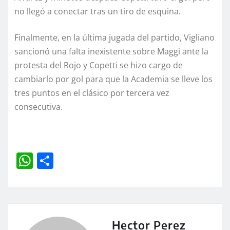
no llegó a conectar tras un tiro de esquina.
Finalmente, en la última jugada del partido, Vigliano
sancionó una falta inexistente sobre Maggi ante la
protesta del Rojo y Copetti se hizo cargo de
cambiarlo por gol para que la Academia se lleve los
tres puntos en el clásico por tercera vez
consecutiva.
W
C
h
o
at
m
s
p
A
a
Hector Perez