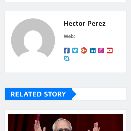
at
m
s
p
A
a
Hector Perez
p
rt
Web:
p
ir
RELATED STORY