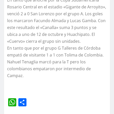
En tanto que anoche por la Copa Sudamericana
Rosario Central en el estadio «Gigante de Arroyito»,
venció 2 a 0 San Lorenzo por el grupo A. Los goles
los marcaron Facundo Almada y Lucas Gamba. Con
este resultado el «Canalla» suma 3 puntos y se
ubica a uno de 12 de octubre y Huachipato. El
«Cuervo» cierra el grupo sin unidades.
En tanto que por el grupo G Talleres de Córdoba
empató de visitante 1 a 1 con Tolima de Colombia.
Nahuel Tenaglia marcó para la T pero los
colombianos empataron por intermedio de
Campaz.
W
C
h
o