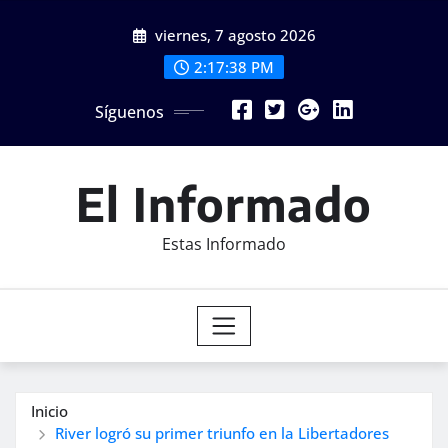
Saltar
viernes, 7 agosto 2026
al
contenido
2:17:39 PM
Síguenos
El Informado
Estas Informado
Inicio
River logró su primer triunfo en la Libertadores