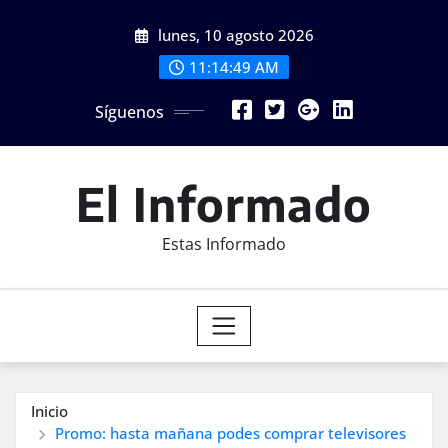
Saltar
lunes, 10 agosto 2026
al
contenido
11:14:51 AM
Síguenos
El Informado
Estas Informado
Inicio
Promo: hasta mañana podes comprar televisores