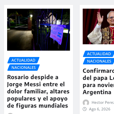
ACTUALIDAD
ACTUALIDAD
NACIONALES
NACIONALES
Confirmaro
Rosario despide a
del papa L
Jorge Messi entre el
para novie
dolor familiar, altares
Argentina
populares y el apoyo
Hector Pere
de figuras mundiales
Ago 6, 2026