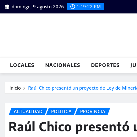
Saltar
domingo, 9 agosto 2026
1:19:23 PM
al
contenido
LOCALES
NACIONALES
DEPORTES
JU
Inicio
Raúl Chico presentó un proyecto de Ley de Minerí
ACTUALIDAD
POLITICA
PROVINCIA
Raúl Chico presentó 