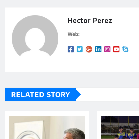
at
m
s
p
A
a
Hector Perez
p
rt
Web:
p
ir
RELATED STORY