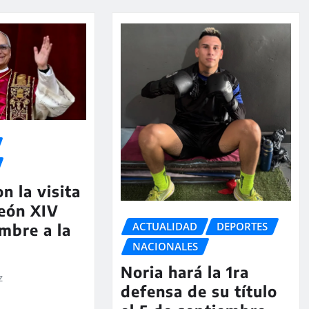
n la visita
eón XIV
ACTUALIDAD
DEPORTES
mbre a la
NACIONALES
Noria hará la 1ra
z
defensa de su título