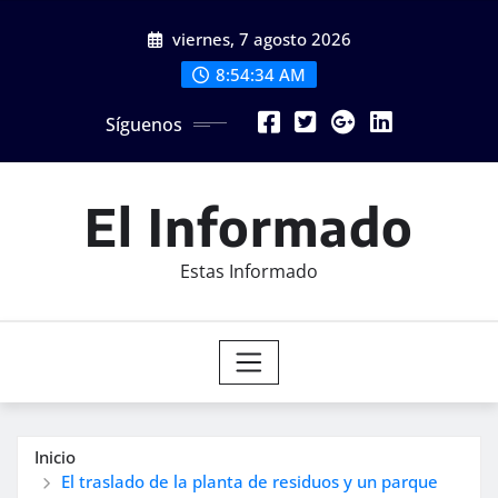
Saltar
viernes, 7 agosto 2026
al
contenido
8:54:36 AM
Síguenos
El Informado
Estas Informado
Inicio
El traslado de la planta de residuos y un parque