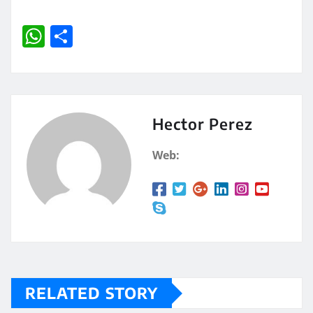
W
C
h
o
at
m
s
p
A
a
Hector Perez
p
rt
Web:
p
ir
RELATED STORY