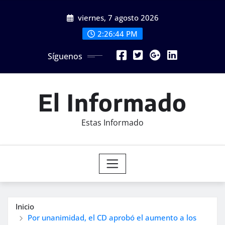
Saltar
viernes, 7 agosto 2026
al
contenido
2:26:46 PM
Síguenos
El Informado
Estas Informado
Inicio
Por unanimidad, el CD aprobó el aumento a los