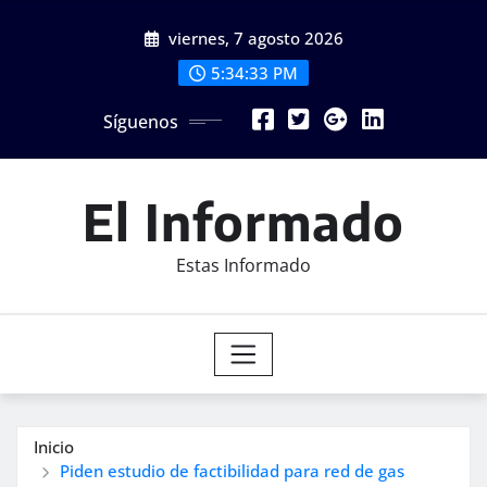
Saltar
viernes, 7 agosto 2026
al
contenido
5:34:34 PM
Síguenos
El Informado
Estas Informado
Inicio
Piden estudio de factibilidad para red de gas