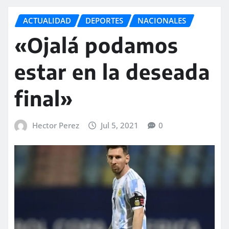
ACTUALIDAD
DEPORTES
NACIONALES
«Ojalá podamos
estar en la deseada
final»
Hector Perez
Jul 5, 2021
0