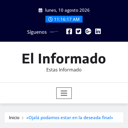
Saltar
lunes, 10 agosto 2026
al
contenido
11:16:19 AM
Síguenos
El Informado
Estas Informado
Inicio
«Ojalá podamos estar en la deseada final»