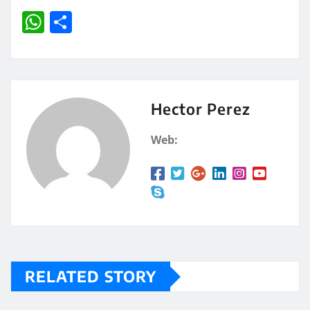
W
C
h
o
at
m
s
p
A
a
Hector Perez
p
rt
Web:
p
ir
RELATED STORY