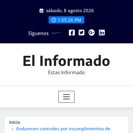
Saltar
sábado, 8 agosto 2026
al
contenido
1:55:28 PM
Síguenos
El Informado
Estas Informado
Inicio
Endurecen controles por incumplimientos de