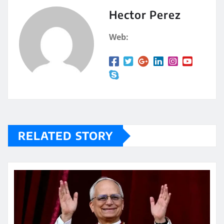
A
a
Hector Perez
p
rt
Web:
p
ir
RELATED STORY