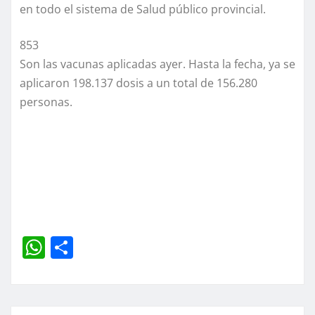
en todo el sistema de Salud público provincial.
853
Son las vacunas aplicadas ayer. Hasta la fecha, ya se
aplicaron 198.137 dosis a un total de 156.280
personas.
W
C
h
o
at
m
s
p