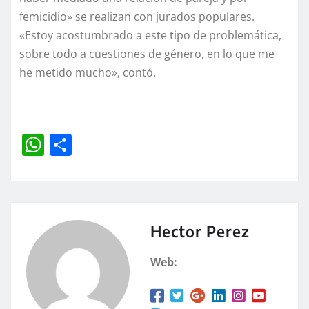
femicidio» se realizan con jurados populares.
«Estoy acostumbrado a este tipo de problemática,
sobre todo a cuestiones de género, en lo que me
he metido mucho», contó.
W
C
h
o
at
m
s
p
A
a
Hector Perez
p
rt
Web:
p
ir