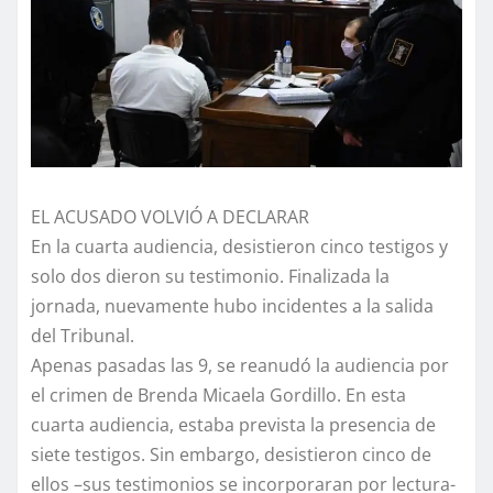
EL ACUSADO VOLVIÓ A DECLARAR
En la cuarta audiencia, desistieron cinco testigos y
solo dos dieron su testimonio. Finalizada la
jornada, nuevamente hubo incidentes a la salida
del Tribunal.
Apenas pasadas las 9, se reanudó la audiencia por
el crimen de Brenda Micaela Gordillo. En esta
cuarta audiencia, estaba prevista la presencia de
siete testigos. Sin embargo, desistieron cinco de
ellos –sus testimonios se incorporaran por lectura-