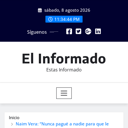
Saltar
sábado, 8 agosto 2026
al
contenido
11:34:45 PM
Síguenos
El Informado
Estas Informado
Inicio
Naim Vera: “Nunca pagué a nadie para que le