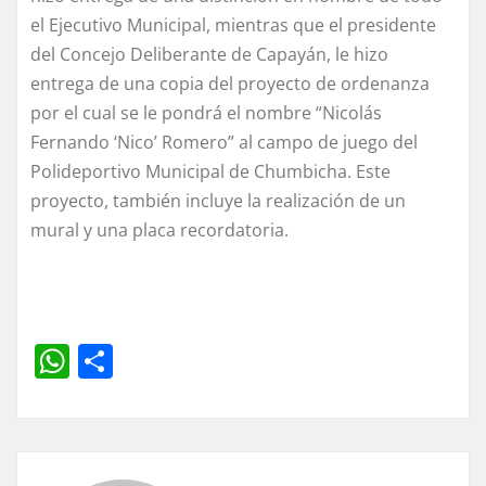
el Ejecutivo Municipal, mientras que el presidente
del Concejo Deliberante de Capayán, le hizo
entrega de una copia del proyecto de ordenanza
por el cual se le pondrá el nombre “Nicolás
Fernando ‘Nico’ Romero” al campo de juego del
Polideportivo Municipal de Chumbicha. Este
proyecto, también incluye la realización de un
mural y una placa recordatoria.
W
C
h
o
at
m
s
p