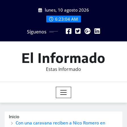
Saltar
lunes, 10 agosto 2026
al
contenido
6:23:06 AM
Síguenos
El Informado
Estas Informado
Inicio
Con una caravana reciben a Nico Romero en