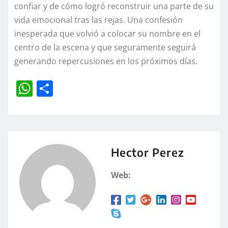
confiar y de cómo logró reconstruir una parte de su
vida emocional tras las rejas. Una confesión
inesperada que volvió a colocar su nombre en el
centro de la escena y que seguramente seguirá
generando repercusiones en los próximos días.
W
C
h
o
at
m
s
p
A
a
Hector Perez
p
rt
Web:
p
ir