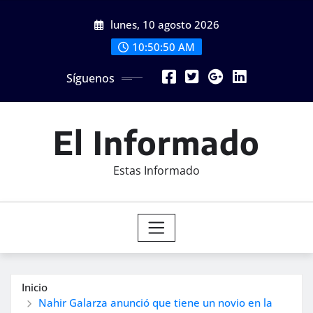
Saltar
lunes, 10 agosto 2026
al
contenido
10:50:52 AM
Síguenos
El Informado
Estas Informado
Inicio
Nahir Galarza anunció que tiene un novio en la