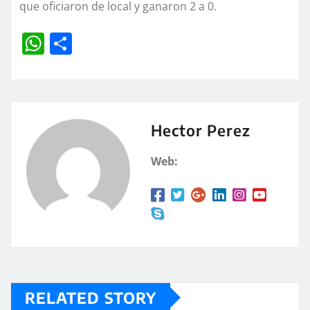
que oficiaron de local y ganaron 2 a 0.
W
C
h
o
at
m
s
p
A
a
Hector Perez
p
rt
Web:
p
ir
RELATED STORY