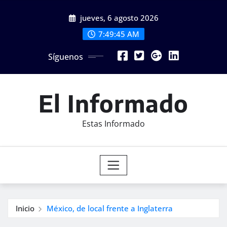
Saltar
jueves, 6 agosto 2026
al
contenido
7:49:47 AM
Síguenos
El Informado
Estas Informado
Inicio
México, de local frente a Inglaterra